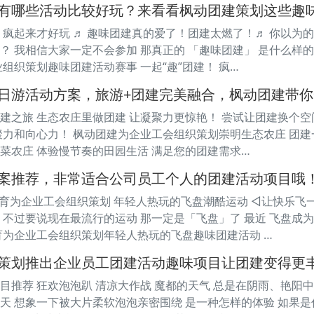
有哪些活动比较好玩？来看看枫动团建策划这些趣
 疯起来才好玩 ♬ 趣味团建真的爱了！团建太燃了！♬ 你以为的
？ 我相信大家一定不会参加 那真正的 「趣味团建」 是什么样的
组织策划趣味团建活动赛事 一起“趣”团建！ 疯…
日游活动方案，旅游+团建完美融合，枫动团建带
建之旅 生态农庄里做团建 让凝聚力更惊艳！ 尝试让团建换个空
聚力和向心力！ 枫动团建为企业工会组织策划崇明生态农庄 团
菜农庄 体验慢节奏的田园生活 满足您的团建需求…
案推荐，非常适合公司员工个人的团建活动项目哦
 枫动体育为企业工会组织策划 年轻人热玩的飞盘潮酷运动 ◁让快乐
 不过要说现在最流行的运动 那一定是「飞盘」了 最近 飞盘成为了
育为企业工会组织策划年轻人热玩的飞盘趣味团建活动 …
策划推出企业员工团建活动趣味项目让团建变得更
目推荐 狂欢泡泡趴 清凉大作战 魔都的天气 总是在阴雨、艳阳中
天 想象一下被大片柔软泡泡亲密围绕 是一种怎样的体验 如果是