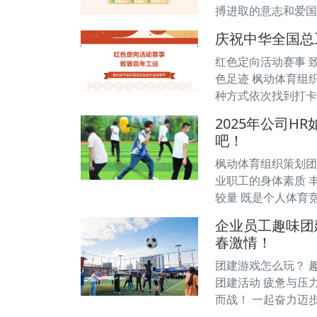
搏进取的意志和爱国
庆祝中华全国总
红色定向活动赛事 致
色足迹 枫动体育组
种方式依次找到打卡
2025年公司
吧！
枫动体育组织策划团建
业职工的身体素质 
较量 既是个人体育
企业员工趣味团
春激情！
团建游戏怎么玩？ 趣
团建活动 疲惫与压
而战！ 一起奋力迈