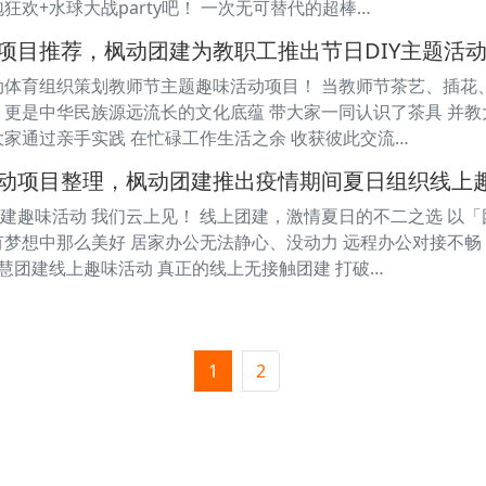
狂欢+水球大战party吧！ 一次无可替代的超棒…
项目推荐，枫动团建为教职工推出节日DIY主题活
动体育组织策划教师节主题趣味活动项目！ 当教师节茶艺、插花
 更是中华民族源远流长的文化底蕴 带大家一同认识了茶具 并
大家通过亲手实践 在忙碌工作生活之余 收获彼此交流…
动项目整理，枫动团建推出疫情期间夏日组织线上
建趣味活动 我们云上见！ 线上团建，激情夏日的不二之选 以「
有梦想中那么美好 居家办公无法静心、没动力 远程办公对接不畅
智慧团建线上趣味活动 真正的线上无接触团建 打破…
1
2