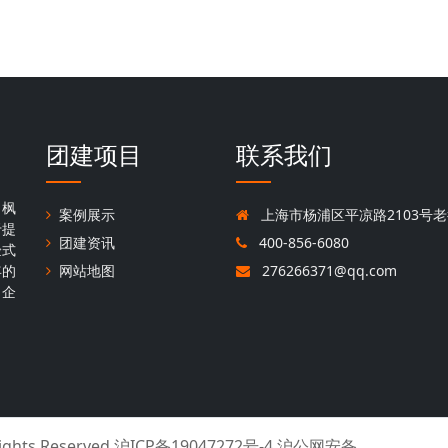
团建项目
联系我们
，枫
案例展示
上海市杨浦区平凉路2103号老
于提
团建资讯
400-856-6080
验式
年的
网站地图
276266371@qq.com
名企
Rights Reserved
沪ICP备19047272号-4 沪公网安备