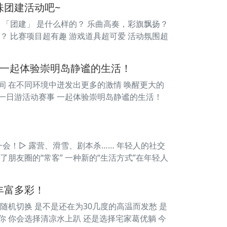
味团建活动吧~
 「团建」 是什么样的？ 乐曲高奏，彩旗飘扬？
？ 比赛项目超有趣 游戏道具超可爱 活动氛围超
你一起体验崇明岛静谧的生活！
间 在不同环境中迸发出更多的激情 唤醒更大的
建一日游活动赛事 一起体验崇明岛静谧的生活！
！
飞一会！▷ 露营、滑雪、剧本杀…… 年轻人的社交
朋友圈的“常客” 一种新的“生活方式”在年轻人
丰富多彩！
随机切换 是不是还在为30几度的高温而发愁 是
你 你会选择清凉水上趴 还是选择宅家葛优躺 今