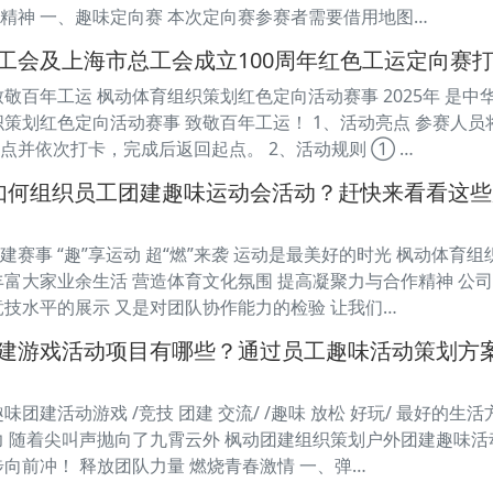
精神 一、趣味定向赛 本次定向赛参赛者需要借用地图…
工会及上海市总工会成立100周年红色工运定向赛
敬百年工运 枫动体育组织策划红色定向活动赛事 2025年 是中
织策划红色定向活动赛事 致敬百年工运！ 1、活动亮点 参赛人
点并依次打卡，完成后返回起点。 2、活动规则 ① …
HR如何组织员工团建趣味运动会活动？赶快来看看这些
赛事 “趣”享运动 超“燃”来袭 运动是最美好的时光 枫动体育
丰富大家业余生活 营造体育文化氛围 提高凝聚力与合作精神 公
竞技水平的展示 又是对团队协作能力的检验 让我们…
建游戏活动项目有哪些？通过员工趣味活动策划方
味团建活动游戏 /竞技 团建 交流/ /趣味 放松 好玩/ 最好的
力 随着尖叫声抛向了九霄云外 枫动团建组织策划户外团建趣味活
步向前冲！ 释放团队力量 燃烧青春激情 一、弹…