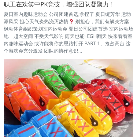
职工在欢笑中PK竞技，增强团队凝聚力！
夏日室内趣味运动会 公司团建首选,拿捏了 夏日绽芳华 运动
添风采 担心天气炎热浇灭热情
别担心，我们有解决方案
枫动体育组织策划室内运动会 夏日公司团建首选 室内运动场
地，超大空间 不受天气影响 雨天也能HIGH翻天 快来看看室
内趣味运动会 或许能将你的思路打开 PART 1、抢占高台 这
个游戏会充分激发 团队的协作意识…