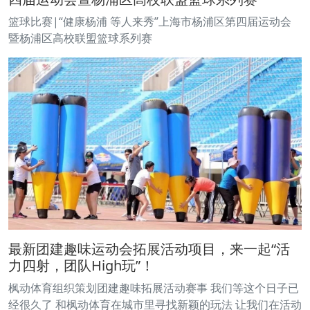
篮球比赛|“健康杨浦 等人来秀”上海市杨浦区第四届运动会
暨杨浦区高校联盟篮球系列赛
最新团建趣味运动会拓展活动项目，来一起“活
力四射，团队High玩”！
枫动体育组织策划团建趣味拓展活动赛事 我们等这个日子已
经很久了 和枫动体育在城市里寻找新颖的玩法 让我们在活动