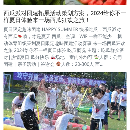
西瓜派对团建拓展活动策划方案，2024给你不一
样夏日体验来一场西瓜狂欢之旅！
夏日限定趣味团建 HAPPY SUMMER 快乐吃瓜，西瓜派对
有西瓜
啃，才是夏天 西瓜、空调、WiFi一样不能少！ 枫
动体育组织策划夏日限定趣味团建活动赛事 来一场西瓜狂欢
之旅 2024给你不一样夏日体验 吃瓜概况 主题：吃瓜群众派
对|热情夏日·瓜分快乐
场地：室内外均可
人群：公司
团建｜亲子活动｜答谢会
人数：20-300人 西…