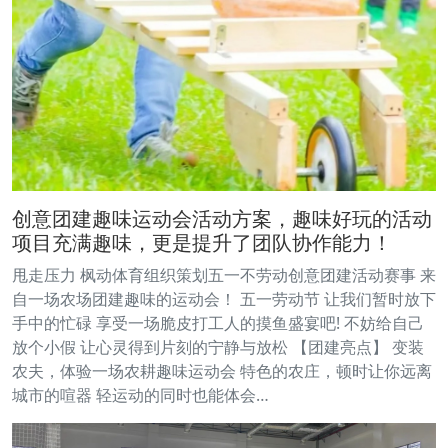
创意团建趣味运动会活动方案，趣味好玩的活动
项目充满趣味，更是提升了团队协作能力！
甩走压力 枫动体育组织策划五一不劳动创意团建活动赛事 来
自一场农场团建趣味的运动会！ 五一劳动节 让我们暂时放下
手中的忙碌 享受一场脆皮打工人的摸鱼盛宴吧! 不妨给自己
放个小假 让心灵得到片刻的宁静与放松 【团建亮点】 变装
农夫，体验一场农耕趣味运动会 特色的农庄，顿时让你远离
城市的喧器 轻运动的同时也能体会…