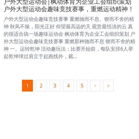
户外大型运动会|枫动体育为企业工会组织策划
户外大型运动会趣味竞技赛事，重燃运动精神！
户外大型运动会趣味竞技赛事 重燃驰而不息、锲而不舍的精
神 秋风不燥，阳光正好 仰望最高远的天 观赏最恬淡的云 真
的很适合搞一场趣味运动会 枫动体育为企业工会组织策划 户
外大型运动会趣味竞技赛事 重燃那种驰而不息 锲而不舍的精
神 一、运转乾坤 活动趣玩法：比赛开始前，每队安排6人举
起乾坤球过肩立于起跑线外，裁…
1
2
3
4
5