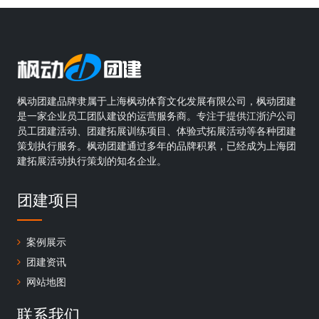
枫动团建品牌隶属于上海枫动体育文化发展有限公司，枫动团建
是一家企业员工团队建设的运营服务商。专注于提供江浙沪公司
员工团建活动、团建拓展训练项目、体验式拓展活动等各种团建
策划执行服务。枫动团建通过多年的品牌积累，已经成为上海团
建拓展活动执行策划的知名企业。
团建项目
案例展示
团建资讯
网站地图
联系我们