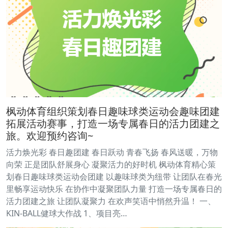
枫动体育组织策划春日趣味球类运动会趣味团建
拓展活动赛事，打造一场专属春日的活力团建之
旅。欢迎预约咨询~
活力焕光彩 春日趣团建 春日跃动 青春飞扬 春风送暖，万物
向荣 正是团队舒展身心 凝聚活力的好时机 枫动体育精心策
划春日趣味球类运动会团建 以趣味球类为纽带 让团队在春光
里畅享运动快乐 在协作中凝聚团队力量 打造一场专属春日的
活力团建之旅 让团队凝聚力 在欢声笑语中悄然升温！ 一、
KIN-BALL健球大作战 1、项目亮…