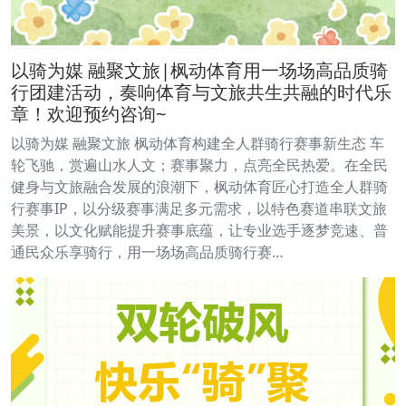
以骑为媒 融聚文旅|枫动体育用一场场高品质骑
行团建活动，奏响体育与文旅共生共融的时代乐
章！欢迎预约咨询~
以骑为媒 融聚文旅 枫动体育构建全人群骑行赛事新生态 车
轮飞驰，赏遍山水人文；赛事聚力，点亮全民热爱。在全民
健身与文旅融合发展的浪潮下，枫动体育匠心打造全人群骑
行赛事IP，以分级赛事满足多元需求，以特色赛道串联文旅
美景，以文化赋能提升赛事底蕴，让专业选手逐梦竞速、普
通民众乐享骑行，用一场场高品质骑行赛…