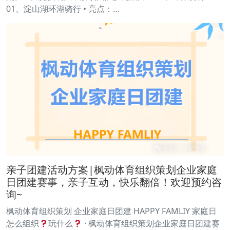
01、淀山湖环湖骑行 • 亮点：…
亲子团建活动方案|枫动体育组织策划企业家庭
日团建赛事，亲子互动，快乐翻倍！欢迎预约咨
询~
枫动体育组织策划 企业家庭日团建 HAPPY FAMLIY 家庭日
怎么组织
玩什么
· 枫动体育组织策划企业家庭日团建赛