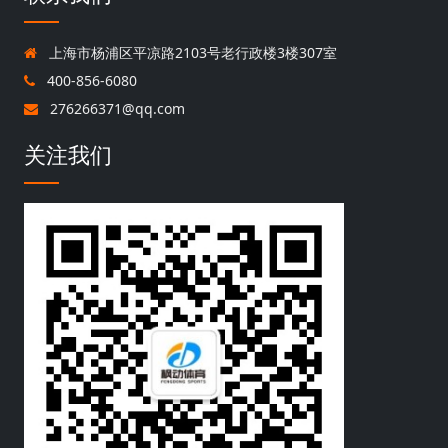
上海市杨浦区平凉路2103号老行政楼3楼307室
400-856-6080
276266371@qq.com
关注我们