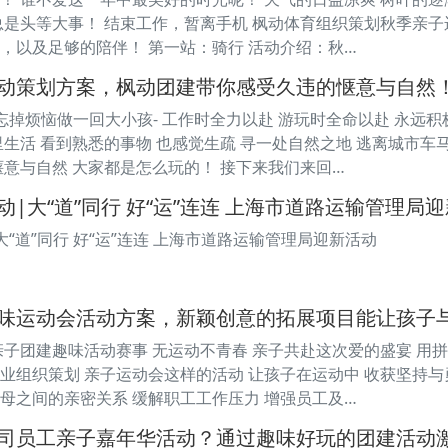
总是头等大事！ 结束工作，暂离手机 枫动体育组织策划秋季亲子
，以及足够的陪伴！ 第一站：骑行 活动介绍：秋…
动策划方案，枫动团建带你感受久违的惬意与自然
-忘掉烦恼做一回大小孩- 工作时全力以赴 游玩时全命以赴 永远
里生活 看到熟悉的事物 也感觉生疏 寻一处自然之地 逃离城市
惬意与自然 大家都是怎么玩的！ 接下来我们来回…
|大“道”同行 好“运”连连 上海市道路运输管理局
“道”同行 好“运”连连 上海市道路运输管理局迎新活动
味运动会活动方案，新颖创意的拓展项目能让孩子
亲子团建趣味活动赛事 无运动不青春 亲子共赴这次爱的盛宴 用
业组织策划 亲子运动会这样的活动 让孩子在运动中 收获坚持与
母之间的亲密关系 缓解职工工作压力 增强员工及…
司员工亲子嘉年华活动？通过趣味好玩的团建活动