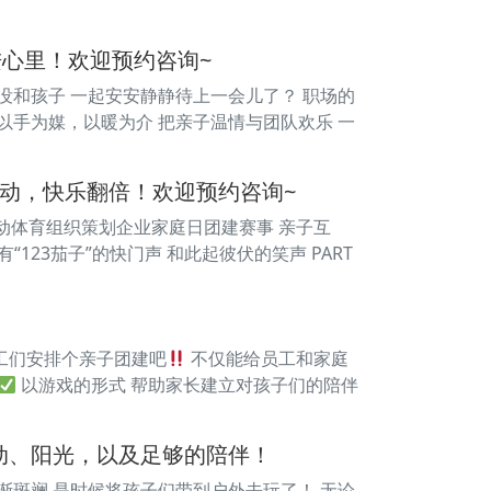
进心里！欢迎预约咨询~
久没和孩子 一起安安静静待上一会儿了？ 职场的
以手为媒，以暖为介 把亲子温情与团队欢乐 一
动，快乐翻倍！欢迎预约咨询~
枫动体育组织策划企业家庭日团建赛事 亲子互
123茄子”的快门声 和此起彼伏的笑声 PART
员工们安排个亲子团建吧
不仅能给员工和家庭
以游戏的形式 帮助家长建立对孩子们的陪伴
动、阳光，以及足够的陪伴！
渐斑斓 是时候将孩子们带到户外去玩了！ 无论