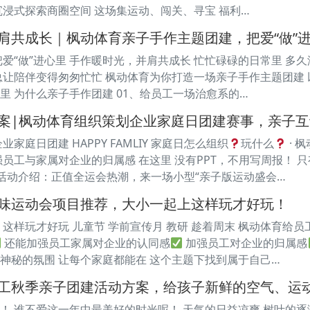
沉浸式探索商圈空间 这场集运动、闯关、寻宝 福利…
肩共成长｜枫动体育亲子手作主题团建，把爱“做”
把爱“做”进心里 手作暖时光，并肩共成长 忙忙碌碌的日常里 多
总让陪伴变得匆匆忙忙 枫动体育为你打造一场亲子手作主题团建 
里 为什么亲子手作团建 01、给员工一场治愈系的…
案|枫动体育组织策划企业家庭日团建赛事，亲子互
家庭日团建 HAPPY FAMLIY 家庭日怎么组织
玩什么
· 
员工与家属对企业的归属感 在这里 没有PPT，不用写周报！ 只有“
会 活动介绍：正值全运会热潮，来一场小型“亲子版运动盛会…
味运动会项目推荐，大小一起上这样玩才好玩！
 这样玩才好玩 儿童节 学前宣传月 教研 趁着周末 枫动体育给
还能加强员工家属对企业的认同感
加强员工对企业的归属感
神秘的氛围 让每个家庭都能在 这个主题下找到属于自己…
工秋季亲子团建活动方案，给孩子新鲜的空气、运
！ 谁不爱这一年中最美好的时光呢！ 天气的日益凉爽 树叶的逐