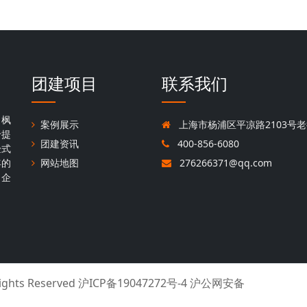
团建项目
联系我们
，枫
案例展示
上海市杨浦区平凉路2103号老
于提
团建资讯
400-856-6080
验式
年的
网站地图
276266371@qq.com
名企
Rights Reserved
沪ICP备19047272号-4 沪公网安备