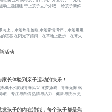
运动主题团建 带上孩子去户外吧！ 给孩子新鲜
！
积极向上，永远热泪盈眶 永远豪情满怀，永远坦坦
车马的喧嚣 在阳光下嬉闹、在草地上散步、在篝火
迎新活动
与家长体验到亲子运动的快乐！
拼搏和汗水展现青春风采 逐梦扬威，青春无悔 枫
勇敢、专注与自信 热情与活力、健康与快乐 更
激发孩子的内在潜能，每个孩子都是焦