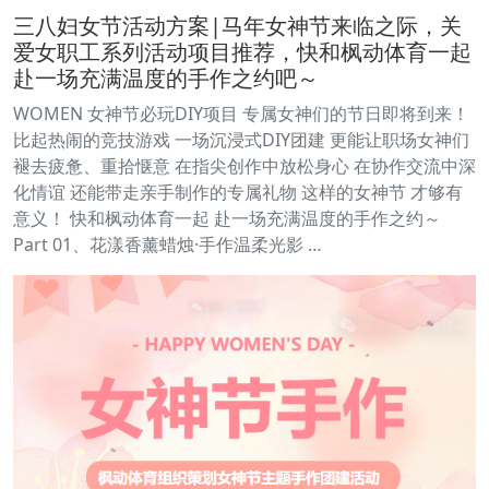
三八妇女节活动方案|马年女神节来临之际，关
爱女职工系列活动项目推荐，快和枫动体育一起
赴一场充满温度的手作之约吧～
WOMEN 女神节必玩DIY项目 专属女神们的节日即将到来！
比起热闹的竞技游戏 一场沉浸式DIY团建 更能让职场女神们
褪去疲惫、重拾惬意 在指尖创作中放松身心 在协作交流中深
化情谊 还能带走亲手制作的专属礼物 这样的女神节 才够有
意义！ 快和枫动体育一起 赴一场充满温度的手作之约～
Part 01、花漾香薰蜡烛·手作温柔光影 …