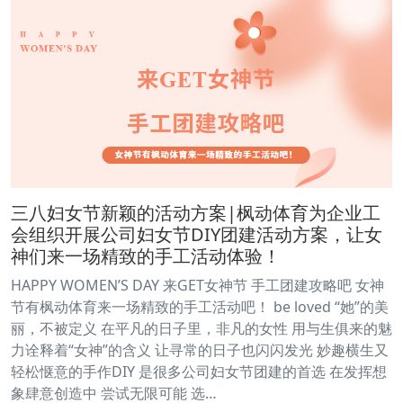
三八妇女节新颖的活动方案|枫动体育为企业工
会组织开展公司妇女节DIY团建活动方案，让女
神们来一场精致的手工活动体验！
HAPPY WOMEN’S DAY 来GET女神节 手工团建攻略吧 女神
节有枫动体育来一场精致的手工活动吧！ be loved “她”的美
丽，不被定义 在平凡的日子里，非凡的女性 用与生俱来的魅
力诠释着“女神”的含义 让寻常的日子也闪闪发光 妙趣横生又
轻松惬意的手作DIY 是很多公司妇女节团建的首选 在发挥想
象肆意创造中 尝试无限可能 选…