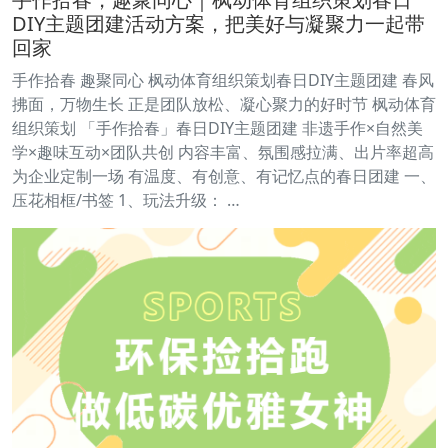
DIY主题团建活动方案，把美好与凝聚力一起带
回家
手作拾春 趣聚同心 枫动体育组织策划春日DIY主题团建 春风
拂面，万物生长 正是团队放松、凝心聚力的好时节 枫动体育
组织策划 「手作拾春」春日DIY主题团建 非遗手作×自然美
学×趣味互动×团队共创 内容丰富、氛围感拉满、出片率超高
为企业定制一场 有温度、有创意、有记忆点的春日团建 一、
压花相框/书签 1、玩法升级： …