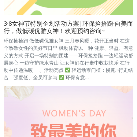
3·8女神节特别企划活动方案|环保捡拾跑·向美而
行，做低碳优雅女神！欢迎预约咨询~
环保捡拾跑 做低碳优雅女神 三月春风暖，花开正当时 在这
个致敬女性的美好节日里 枫动体育以一种 健康、轻盈、有意
义的方式 开启一场特别的团建——环保捡拾跑 一边轻运动舒
展身心 一边守护绿水青山 让女神们在行走中收获快乐 在行
动中传递温暖 一、活动亮点
轻运动零门槛：慢跑+行走结
合，强度低、全员可参与
环保有意…