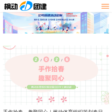
手作拾春，趣聚同心｜枫动体育组织策划春日