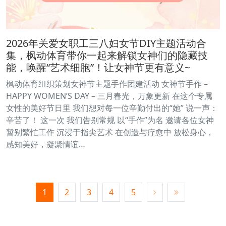
2026年关爱女职工三八妇女节DIY主题活动合
集，枫动体育带你一起来解锁女神们的隐藏技
能，唤醒“艺术细胞”！让女神节更有意义~
枫动体育组织策划女神节主题手作团建活动 女神节手作 –
HAPPY WOMEN’S DAY – 三月春光，万象更新 在这个专属
女性的美好节日里 我们想对每一位辛勤付出的“她” 说一声：
辛苦了！ 这一次 我们告别常规 以“手作”为名 邀请各位女神
暂别繁忙工作 沉浸于指尖艺术 在创造与疗愈中 放松身心，
感知美好，凝聚情谊…
1
2
3
4
5