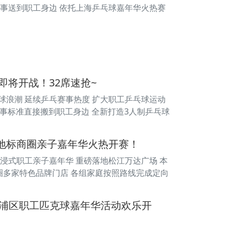
赛事送到职工身边 依托上海乒乓球嘉年华火热赛
即将开战！32席速抢~
国球浪潮 延续乒乓赛事热度 扩大职工乒乓球运动
赛事标准直接搬到职工身边 全新打造3人制乒乓球
海地标商圈亲子嘉年华火热开赛！
沉浸式职工亲子嘉年华 重磅落地松江万达广场 本
商圈多家特色品牌门店 各组家庭按照路线完成定向
暨黄浦区职工匹克球嘉年华活动欢乐开