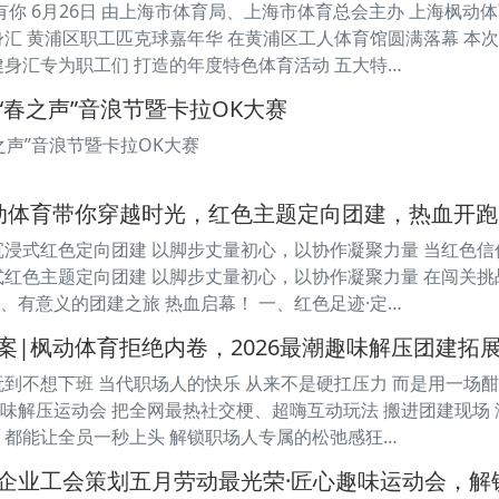
动有你 6月26日 由上海市体育局、上海市体育总会主办 上海枫动
身汇 黄浦区职工匹克球嘉年华 在黄浦区工人体育馆圆满落幕 本次匹
健身汇专为职工们 打造的年度特色体育活动 五大特…
“春之声”音浪节暨卡拉OK大赛
之声”音浪节暨卡拉OK大赛
动体育带你穿越时光，红色主题定向团建，热血开跑
沉浸式红色定向团建 以脚步丈量初心，以协作凝聚力量 当红色信
式红色主题定向团建 以脚步丈量初心，以协作凝聚力量 在闯关
、有意义的团建之旅 热血启幕！ 一、红色足迹·定…
案|枫动体育拒绝内卷，2026最潮趣味解压团建拓
玩到不想下班 当代职场人的快乐 从来不是硬扛压力 而是用一场
味解压运动会 把全网最热社交梗、超嗨互动玩法 搬进团建现场 没
 都能让全员一秒上头 解锁职场人专属的松弛感狂…
企业工会策划五月劳动最光荣·匠心趣味运动会，解