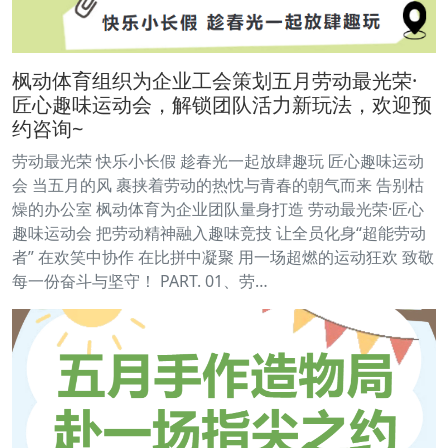
枫动体育组织为企业工会策划五月劳动最光荣·
匠心趣味运动会，解锁团队活力新玩法，欢迎预
约咨询~
劳动最光荣 快乐小长假 趁春光一起放肆趣玩 匠心趣味运动
会 当五月的风 裹挟着劳动的热忱与青春的朝气而来 告别枯
燥的办公室 枫动体育为企业团队量身打造 劳动最光荣·匠心
趣味运动会 把劳动精神融入趣味竞技 让全员化身“超能劳动
者” 在欢笑中协作 在比拼中凝聚 用一场超燃的运动狂欢 致敬
每一份奋斗与坚守！ PART. 01、劳…