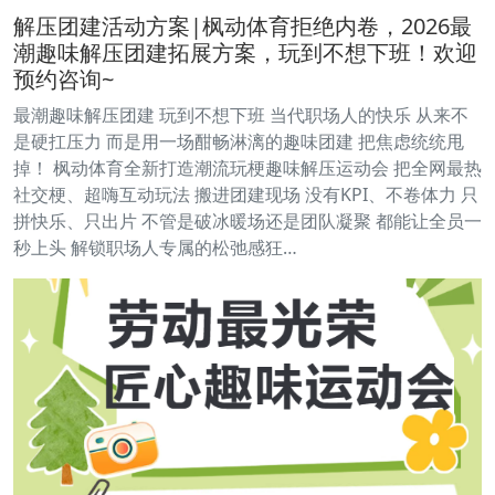
解压团建活动方案|枫动体育拒绝内卷，2026最
潮趣味解压团建拓展方案，玩到不想下班！欢迎
预约咨询~
最潮趣味解压团建 玩到不想下班 当代职场人的快乐 从来不
是硬扛压力 而是用一场酣畅淋漓的趣味团建 把焦虑统统甩
掉！ 枫动体育全新打造潮流玩梗趣味解压运动会 把全网最热
社交梗、超嗨互动玩法 搬进团建现场 没有KPI、不卷体力 只
拼快乐、只出片 不管是破冰暖场还是团队凝聚 都能让全员一
秒上头 解锁职场人专属的松弛感狂…