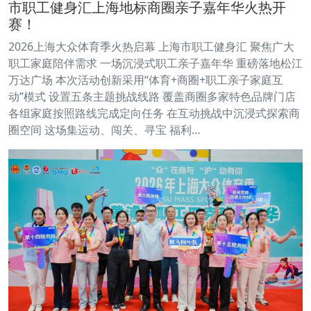
市职工健身汇上海地标商圈亲子嘉年华火热开
赛！
2026上海大众体育季火热启幕 上海市职工健身汇 聚焦广大
职工家庭陪伴需求 一场沉浸式职工亲子嘉年华 重磅落地松江
万达广场 本次活动创新采用“体育+商圈+职工亲子家庭互
动”模式 设置五条主题挑战线路 覆盖商圈多家特色品牌门店
各组家庭按照路线完成定向任务 在互动挑战中沉浸式探索商
圈空间 这场集运动、闯关、寻宝 福利…