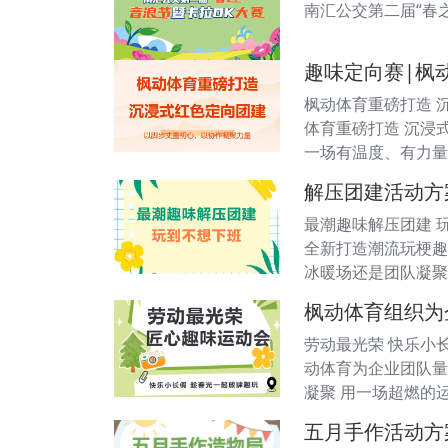
南汇公交第二届“春
趣味定向赛|枫
枫动体育重磅打造 
体育重磅打造 沉浸
一场有温度、有力量
解压团建活动方
最潮趣味解压团建 
全新打造潮流玩梗趣
冰暖场还是团队凝聚
枫动体育组织为
劳动最光荣 快乐小
动体育为企业团队量
凝聚 用一场超燃的运
五月手作活动方