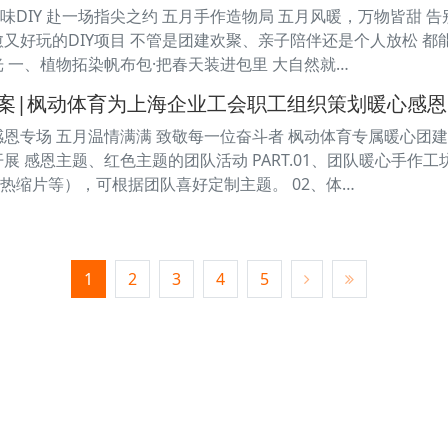
味DIY 赴一场指尖之约 五月手作造物局 五月风暖，万物皆甜 
愈又好玩的DIY项目 不管是团建欢聚、亲子陪伴还是个人放松 
光 一、植物拓染帆布包·把春天装进包里 大自然就…
案|枫动体育为上海企业工会职工组织策划暖心感恩
感恩专场 五月温情满满 致敬每一位奋斗者 枫动体育专属暖心团
展 感恩主题、红色主题的团队活动 PART.01、团队暖心手作工
热缩片等），可根据团队喜好定制主题。 02、体…
1
2
3
4
5