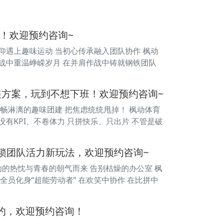
！欢迎预约咨询~
仰遇上趣味运动 当初心传承融入团队协作 枫动
挑战中重温峥嵘岁月 在并肩作战中铸就钢铁团队
展方案，玩到不想下班！欢迎预约咨询~
酣畅淋漓的趣味团建 把焦虑统统甩掉！ 枫动体育
有KPI、不卷体力 只拼快乐、只出片 不管是破
锁团队活力新玩法，欢迎预约咨询~
动的热忱与青春的朝气而来 告别枯燥的办公室 枫
全员化身“超能劳动者” 在欢笑中协作 在比拼中
之约，欢迎预约咨询！