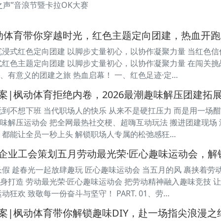
之声”音浪节暨卡拉OK大赛
动体育带你穿越时光，红色主题定向团建，热血开跑
沉浸式红色定向团建 以脚步丈量初心，以协作凝聚力量 当红色信
式红色主题定向团建 以脚步丈量初心，以协作凝聚力量 在闯关
、有意义的团建之旅 热血启幕！ 一、红色足迹·定…
案|枫动体育拒绝内卷，2026最潮趣味解压团建拓
玩到不想下班 当代职场人的快乐 从来不是硬扛压力 而是用一场
味解压运动会 把全网最热社交梗、超嗨互动玩法 搬进团建现场 没
 都能让全员一秒上头 解锁职场人专属的松弛感狂…
企业工会策划五月劳动最光荣·匠心趣味运动会，解
长假 趁春光一起放肆趣玩 匠心趣味运动会 当五月的风 裹挟着劳
身打造 劳动最光荣·匠心趣味运动会 把劳动精神融入趣味竞技 让
动狂欢 致敬每一份奋斗与坚守！ PART. 01、劳…
案|枫动体育带你解锁趣味DIY，赴一场指尖浪漫