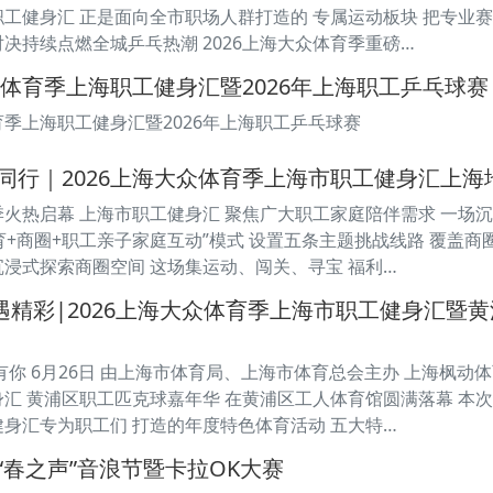
职工健身汇 正是面向全市职场人群打造的 专属运动板块 把专业
对决持续点燃全城乒乓热潮 2026上海大众体育季重磅…
众体育季上海职工健身汇暨2026年上海职工乒乓球赛
育季上海职工健身汇暨2026年上海职工乒乓球赛
同行｜2026上海大众体育季上海市职工健身汇上
育季火热启幕 上海市职工健身汇 聚焦广大职工家庭陪伴需求 一场
育+商圈+职工亲子家庭互动”模式 设置五条主题挑战线路 覆盖
沉浸式探索商圈空间 这场集运动、闯关、寻宝 福利…
”遇精彩|2026上海大众体育季上海市职工健身汇
动有你 6月26日 由上海市体育局、上海市体育总会主办 上海枫动
身汇 黄浦区职工匹克球嘉年华 在黄浦区工人体育馆圆满落幕 本次匹
健身汇专为职工们 打造的年度特色体育活动 五大特…
“春之声”音浪节暨卡拉OK大赛