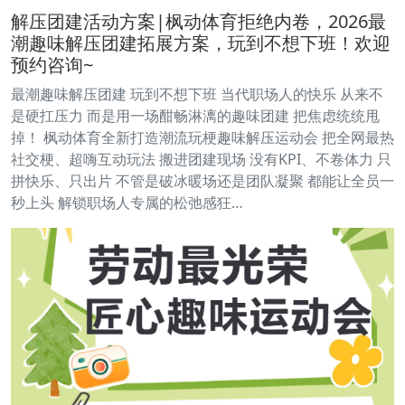
解压团建活动方案|枫动体育拒绝内卷，2026最
潮趣味解压团建拓展方案，玩到不想下班！欢迎
预约咨询~
最潮趣味解压团建 玩到不想下班 当代职场人的快乐 从来不
是硬扛压力 而是用一场酣畅淋漓的趣味团建 把焦虑统统甩
掉！ 枫动体育全新打造潮流玩梗趣味解压运动会 把全网最热
社交梗、超嗨互动玩法 搬进团建现场 没有KPI、不卷体力 只
拼快乐、只出片 不管是破冰暖场还是团队凝聚 都能让全员一
秒上头 解锁职场人专属的松弛感狂…