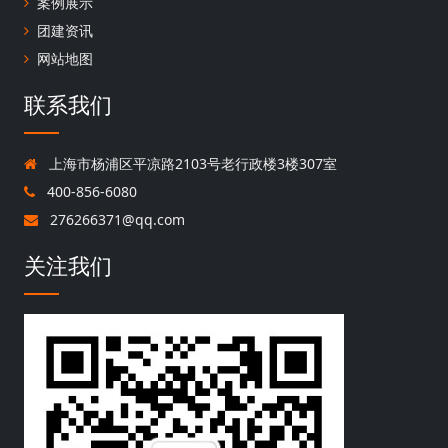
案例展示
团建资讯
网站地图
联系我们
上海市杨浦区平凉路2103号老行政楼3楼307室
400-856-6080
276266371@qq.com
关注我们