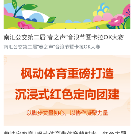
南汇公交第二届“春之声”音浪节暨卡拉OK大赛
南汇公交第二届“春之声”音浪节暨卡拉OK大赛
趣味定向赛|枫动体育带你穿越时光，红色主题