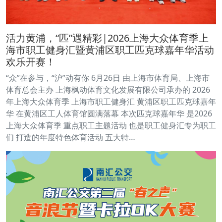
活力黄浦，“匹”遇精彩|2026上海大众体育季上
海市职工健身汇暨黄浦区职工匹克球嘉年华活动
欢乐开赛！
“众”在参与，“沪”动有你 6月26日 由上海市体育局、上海市
体育总会主办 上海枫动体育文化发展有限公司承办的 2026
年上海大众体育季 上海市职工健身汇 黄浦区职工匹克球嘉年
华 在黄浦区工人体育馆圆满落幕 本次匹克球嘉年华 是2026
上海大众体育季 重点职工主题活动 也是职工健身汇专为职工
们 打造的年度特色体育活动 五大特…