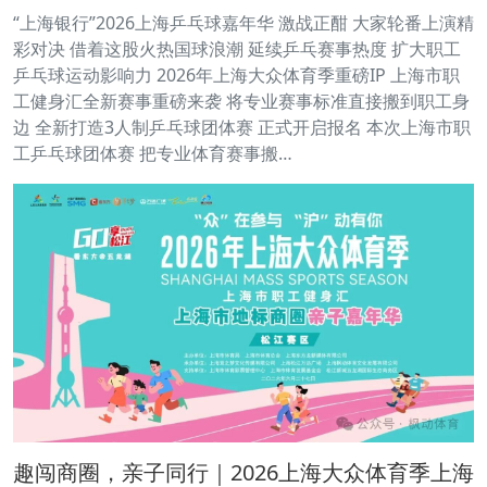
“上海银行”2026上海乒乓球嘉年华 激战正酣 大家轮番上演精
彩对决 借着这股火热国球浪潮 延续乒乓赛事热度 扩大职工
乒乓球运动影响力 2026年上海大众体育季重磅IP 上海市职
工健身汇全新赛事重磅来袭 将专业赛事标准直接搬到职工身
边 全新打造3人制乒乓球团体赛 正式开启报名 本次上海市职
工乒乓球团体赛 把专业体育赛事搬…
趣闯商圈，亲子同行｜2026上海大众体育季上海