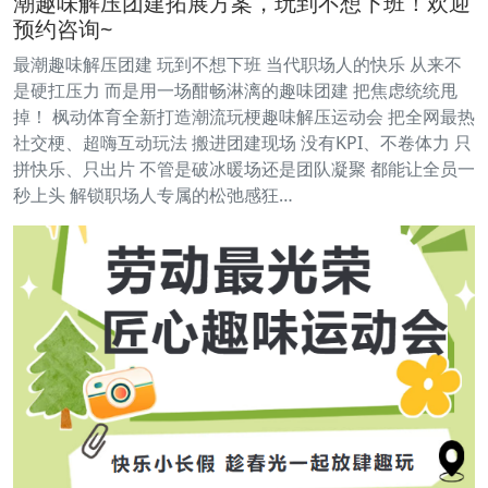
潮趣味解压团建拓展方案，玩到不想下班！欢迎
预约咨询~
最潮趣味解压团建 玩到不想下班 当代职场人的快乐 从来不
是硬扛压力 而是用一场酣畅淋漓的趣味团建 把焦虑统统甩
掉！ 枫动体育全新打造潮流玩梗趣味解压运动会 把全网最热
社交梗、超嗨互动玩法 搬进团建现场 没有KPI、不卷体力 只
拼快乐、只出片 不管是破冰暖场还是团队凝聚 都能让全员一
秒上头 解锁职场人专属的松弛感狂…