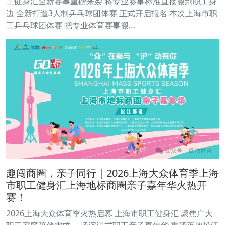
工健身汇全新赛事重磅来袭 将专业赛事标准直接搬到职工身
边 全新打造3人制乒乓球团体赛 正式开启报名 本次上海市职
工乒乓球团体赛 把专业体育赛事搬…
趣闯商圈，亲子同行｜2026上海大众体育季上海
市职工健身汇上海地标商圈亲子嘉年华火热开
赛！
2026上海大众体育季火热启幕 上海市职工健身汇 聚焦广大