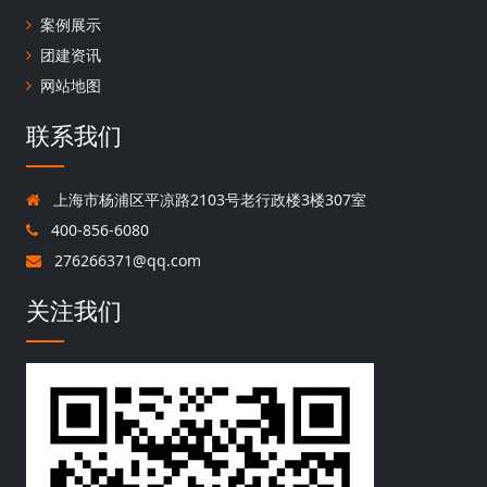
案例展示
团建资讯
网站地图
联系我们
上海市杨浦区平凉路2103号老行政楼3楼307室
400-856-6080
276266371@qq.com
关注我们