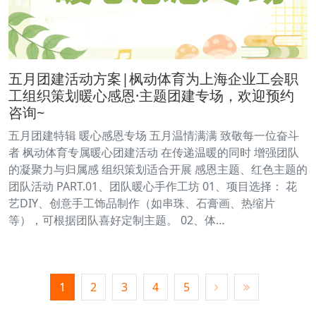
五月团建活动方案|枫动体育为上海企业工会职
工组织策划暖心感恩·主题团建专场，欢迎预约
咨询~
五月团建特辑 暖心感恩专场 五月温情满满 致敬每一位奋斗
者 枫动体育专属暖心团建活动 在传递温暖的同时 增强团队
的凝聚力与归属感 组织策划适合开展 感恩主题、红色主题的
团队活动 PART.01、团队暖心手作工坊 01、项目选择： 花
艺DIY、创意手工饰品制作（如串珠、石膏画、热缩片
等），可根据团队喜好定制主题。 02、体…
1
2
3
4
5