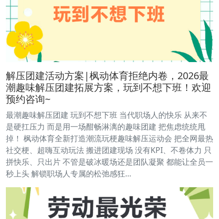
解压团建活动方案|枫动体育拒绝内卷，2026最
潮趣味解压团建拓展方案，玩到不想下班！欢迎
预约咨询~
最潮趣味解压团建 玩到不想下班 当代职场人的快乐 从来不
是硬扛压力 而是用一场酣畅淋漓的趣味团建 把焦虑统统甩
掉！ 枫动体育全新打造潮流玩梗趣味解压运动会 把全网最热
社交梗、超嗨互动玩法 搬进团建现场 没有KPI、不卷体力 只
拼快乐、只出片 不管是破冰暖场还是团队凝聚 都能让全员一
秒上头 解锁职场人专属的松弛感狂…