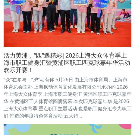
活力黄浦，“匹”遇精彩|2026上海大众体育季上
海市职工健身汇暨黄浦区职工匹克球嘉年华活动
欢乐开赛！
“众”在参与，“沪”动有你 6月26日 由上海市体育局、上海市
体育总会主办 上海枫动体育文化发展有限公司承办的 2026
年上海大众体育季 上海市职工健身汇 黄浦区职工匹克球嘉年
华 在黄浦区工人体育馆圆满落幕 本次匹克球嘉年华 是2026
上海大众体育季 重点职工主题活动 也是职工健身汇专为职工
们 打造的年度特色体育活动 五大特…