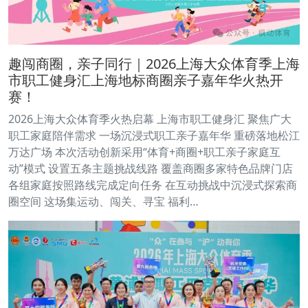
趣闯商圈，亲子同行｜2026上海大众体育季上海
市职工健身汇上海地标商圈亲子嘉年华火热开
赛！
2026上海大众体育季火热启幕 上海市职工健身汇 聚焦广大
职工家庭陪伴需求 一场沉浸式职工亲子嘉年华 重磅落地松江
万达广场 本次活动创新采用“体育+商圈+职工亲子家庭互
动”模式 设置五条主题挑战线路 覆盖商圈多家特色品牌门店
各组家庭按照路线完成定向任务 在互动挑战中沉浸式探索商
圈空间 这场集运动、闯关、寻宝 福利…