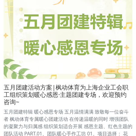
五月团建活动方案|枫动体育为上海企业工会职
工组织策划暖心感恩·主题团建专场，欢迎预约
咨询~
五月团建特辑 暖心感恩专场 五月温情满满 致敬每一位奋斗
者 枫动体育专属暖心团建活动 在传递温暖的同时 增强团队
的凝聚力与归属感 组织策划适合开展 感恩主题、红色主题的
团队活动 PART.01、团队暖心手作工坊 01、项目选择： 花