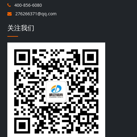
400-856-6080
276266371@qq.com
关注我们