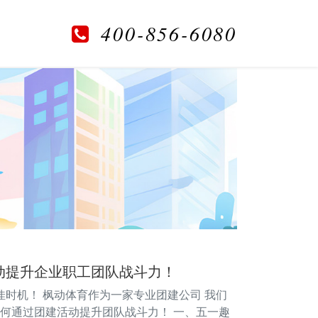
400-856-6080
动提升企业职工团队战斗力！
最佳时机！ 枫动体育作为一家专业团建公司 我们
如何通过团建活动提升团队战斗力！ 一、五一趣