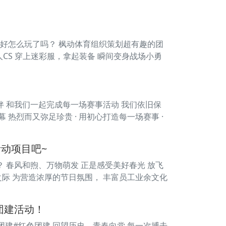
想好怎么玩了吗？ 枫动体育组织策划超有趣的团
真人CS 穿上迷彩服，拿起装备 瞬间变身战场小勇
陪伴 和我们一起完成每一场赛事活动 我们依旧保
热烈而又弥足珍贵 · 用初心打造每一场赛事 ·
动项目吧~
？ 春风和煦、万物萌发 正是感受美好春光 放飞
之际 为营造浓厚的节日氛围， 丰富员工业余文化
团建活动！
团建#红色团建 回望历史，青春向党 每一次搏击