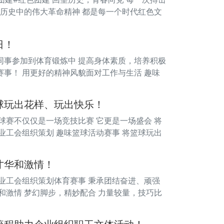
色历史中的伟大革命精神 都是每一个时代红色文
日！
同事参加到体育锻炼中 提高身体素质，培养积极
赛事！ 用更好的精神风貌面对工作与生活 趣味
球玩出花样、玩出快乐！
球赛不仅仅是一场竞技比赛 它更是一场盛会 将
业工会组织策划 趣味篮球活动赛事 将篮球玩出
才华和激情！
企业工会组织策划体育赛事 秉承团结奋进、顽强
和激情 梦幻脚步，精妙配合 力量较量，技巧比