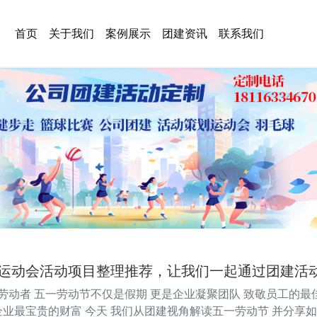
首页
关于我们
案例展示
团建资讯
联系我们
运动会活动项目整理推荐，让我们一起通过团建活
致敬劳动者 五一劳动节不仅是假期 更是企业凝聚团队 致敬员工的
企业最宝贵的财富 今天 我们从团建视角解读五一劳动节 并分享