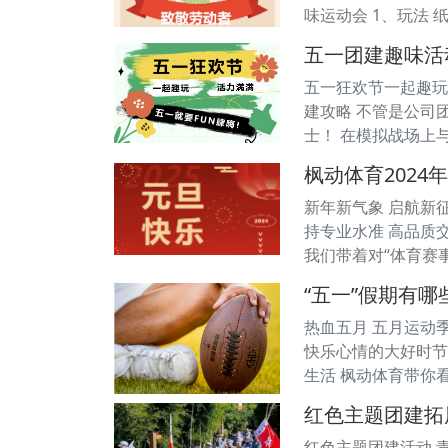
味运动会 1、玩法
五一团建趣味活
五一狂欢节一起趣玩
建攻略 不管是公司团
士！ 在模拟战场上
枫动体育202
新年新气象 启航新征
持专业水准 高品质交
我们带着对“体育赛
“五一”假期有
热血五月 五月运动
快乐心情的大好时节
生活 枫动体育带你看
红色主题团建拓
红色主题团建活动 