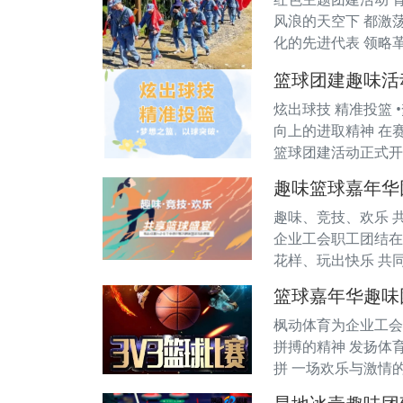
风浪的天空下 都激
化的先进代表 领略
篮球团建趣味活
炫出球技 精准投篮 
向上的进取精神 在
篮球团建活动正式开
趣味篮球嘉年华
趣味、竞技、欢乐 
企业工会职工团结在
花样、玩出快乐 共
篮球嘉年华趣味
枫动体育为企业工会
拼搏的精神 发扬体
拼 一场欢乐与激情