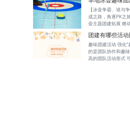
旱地冰壶趣味团
【冰壶争霸、谁与争
成之路，角逐PK之
壶主题团建拓展 燃
团建有哪些活动
趣味团建活动 强化
的是团队协作和趣味
高的团队活动形式 