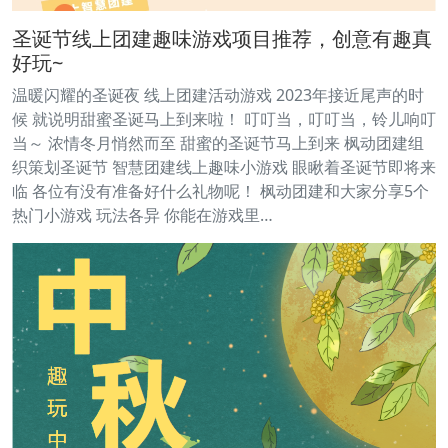
圣诞节线上团建趣味游戏项目推荐，创意有趣真
好玩~
温暖闪耀的圣诞夜 线上团建活动游戏 2023年接近尾声的时
候 就说明甜蜜圣诞马上到来啦！ 叮叮当，叮叮当，铃儿响叮
当～ 浓情冬月悄然而至 甜蜜的圣诞节马上到来 枫动团建组
织策划圣诞节 智慧团建线上趣味小游戏 眼瞅着圣诞节即将来
临 各位有没有准备好什么礼物呢！ 枫动团建和大家分享5个
热门小游戏 玩法各异 你能在游戏里…