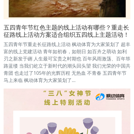
五四青年节红色主题的线上活动有哪些？重走长
征路线上活动方案适合组织五四线上主题活动！
五四青年节重走长征路线上活动 枫动体育为大家策划了 超丰
富的线上党建活动 青年如初春，如朝日 如百卉之萌动 如利
刃之新发于硎 人生最可宝贵之时期也 百年风雨激荡、百年筚
路蓝缕 当我们屹立于新时代的潮头回头望 我们光荣的中国共
青团 也走过了105年的光辉历程 无热血 不青春 五四青年节
马上来临 枫动体育为大家策划了…