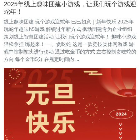
2025年线上趣味团建小游戏，让我们玩个游戏迎
蛇年！
线上趣味团建 玩个游戏迎蛇年 巳巳如意｜新年快乐 2025年
玩蛇年趣味h5游戏 解锁过年新方式 枫动团建专为企业组织
策划线上智慧团建活动 让我们玩个游戏迎蛇年！ 趣味小游戏
轻松拿捏 嗨起来！ 一、贪吃蛇 这是一款竞技类休闲游戏 游
戏中控制蛇头进行移动 通过吃金币的方式 左右控制贪吃蛇的
方向 每个金币5分 在规定时间内 …