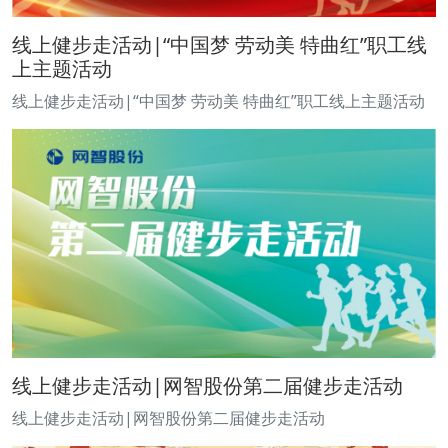
线上健步走活动|“中国梦 劳动美 特曲红”职工线
上主题活动
线上健步走活动|“中国梦 劳动美 特曲红”职工线上主题活动
线上健步走活动|网智股份第二届健步走活动
线上健步走活动|网智股份第二届健步走活动