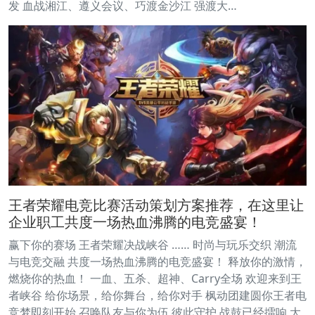
发 血战湘江、遵义会议、巧渡金沙江 强渡大…
王者荣耀电竞比赛活动策划方案推荐，在这里让
企业职工共度一场热血沸腾的电竞盛宴！
赢下你的赛场 王者荣耀决战峡谷 …… 时尚与玩乐交织 潮流
与电竞交融 共度一场热血沸腾的电竞盛宴！ 释放你的激情，
燃烧你的热血！ 一血、五杀、超神、Carry全场 欢迎来到王
者峡谷 给你场景，给你舞台，给你对手 枫动团建圆你王者电
竞梦即刻开始 召唤队友与你为伍 彼此守护 战鼓已经擂响 大