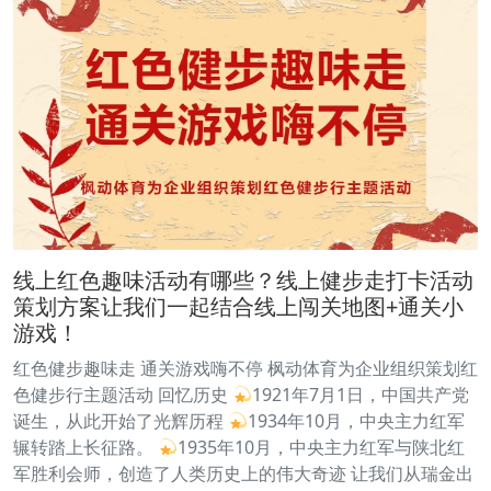
线上红色趣味活动有哪些？线上健步走打卡活动
策划方案让我们一起结合线上闯关地图+通关小
游戏！
红色健步趣味走 通关游戏嗨不停 枫动体育为企业组织策划红
色健步行主题活动 回忆历史
1921年7月1日，中国共产党
诞生，从此开始了光辉历程
1934年10月，中央主力红军
辗转踏上长征路。
1935年10月，中央主力红军与陕北红
军胜利会师，创造了人类历史上的伟大奇迹 让我们从瑞金出