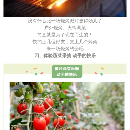
没有什么比一场烧烤派对更得劲儿了
户外烧烤、火锅涮菜
简直就是为了现在而生的！
快约上几位好友，支上几个烤架
来一场烧烤约会吧
四、体验蔬菜采摘 动手的快乐