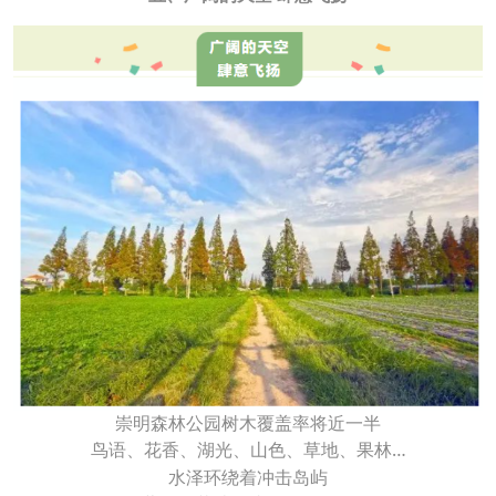
崇明森林公园树木覆盖率将近一半
鸟语、花香、湖光、山色、草地、果林…
水泽环绕着冲击岛屿