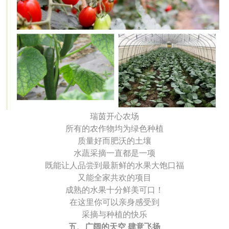
瑞茵开心农场
所有的农作物均为绿色种植
质量好而肥沃的土壤
水蔬采摘一直都是一项
既能让人品尝到最新鲜的水果大饱口福
又能全家共欢的项目
成熟的水果十分鲜美可口！
在这里你可以亲身感受到
采摘与种植的快乐
五、广阔的天空 肆意飞扬