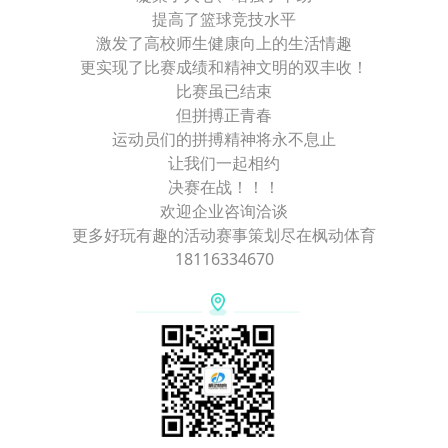
提高了篮球竞技水平
激发了高校师生健康向上的生活情趣
更实现了比赛成绩和精神文明的双丰收！
比赛虽已结束
但拼搏正青春
运动员们的拼搏精神将永不息止
让我们一起相约
决赛在战！！！
欢迎企业咨询洽谈
更多好玩有趣的活动赛事策划尽在枫动体育
18116334670