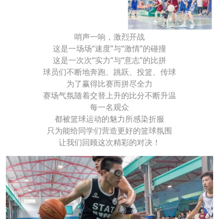
哨声一响，激烈开战
这是一场场“速度”与“激情”的碰撞
这是一次次“实力”与“意志”的比拼
球员们不断地奔跑、跳跃、投篮、传球
为了赢得比赛而拼尽全力
赛场气氛随着交替上升的比分不断升温
每一名观众
都被篮球运动的魅力所感染折服
只为能给同学们营造更好的篮球氛围
让我们回顾这次精彩的对决！