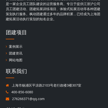
是一家企业员工团队建设的运营服务商。专注于提供江浙沪公司
员工团建活动、团建拓展训练项目、体验式拓展活动等各种团建
策划执行服务。枫动团建通过多年的品牌积累，已经成为上海团
建拓展活动执行策划的知名企业。
团建项目
案例展示
团建资讯
网站地图
联系我们
上海市杨浦区平凉路2103号老行政楼3楼307室
400-856-6080
276266371@qq.com