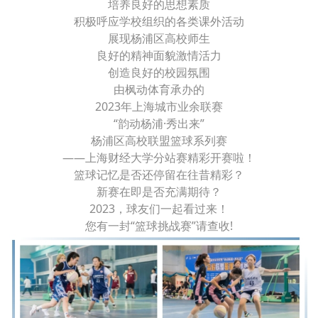
培养良好的思想素质
积极呼应学校组织的各类课外活动
展现杨浦区高校师生
良好的精神面貌激情活力
创造良好的校园氛围
由枫动体育承办的
2023年上海城市业余联赛
“韵动杨浦·秀出来”
杨浦区高校联盟篮球系列赛
——上海财经大学分站赛精彩开赛啦！
篮球记忆是否还停留在往昔精彩？
新赛在即是否充满期待？
2023，球友们一起看过来！
您有一封“篮球挑战赛”请查收!