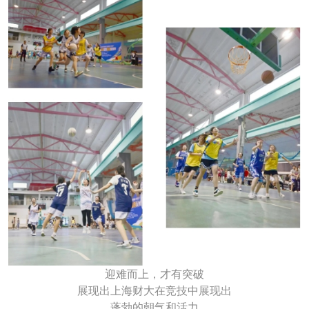
迎难而上，才有突破
展现出上海财大在竞技中展现出
蓬勃的朝气和活力