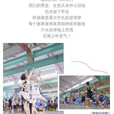
我们的男篮、女篮从未停止训练
也未放下学业
怀揣着普通大学生的篮球梦
每个参赛者将体育精神发挥极致
汗水在球场上挥洒
尽展少年意气！