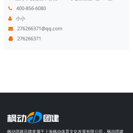
400-856-6080
小小
276266371@qq.com
276266371
枫动团建品牌隶属于上海枫动体育文化发展有限公司，枫动团建