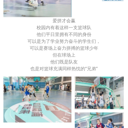
爱拼才会赢
校园内有着这样一支篮球队
他们平日里拥有不同的身份
可以是为了学业努力奋斗的学生们，
可以是赛场上奋力拼搏的篮球少年
但在球场上
他们既是队友
也是对篮球充满同样热忱的“兄弟”