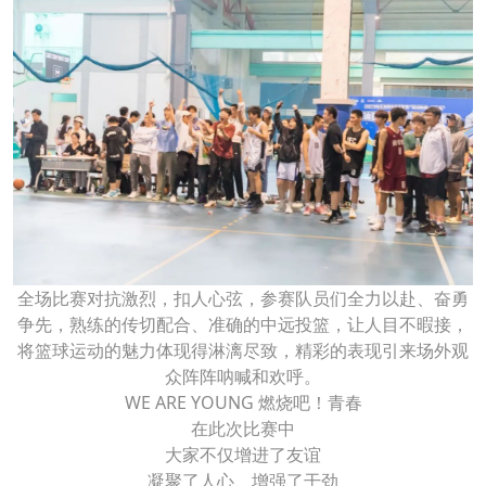
全场比赛对抗激烈，扣人心弦，参赛队员们全力以赴、奋勇
争先，熟练的传切配合、准确的中远投篮，让人目不暇接，
将篮球运动的魅力体现得淋漓尽致，精彩的表现引来场外观
众阵阵呐喊和欢呼。
WE ARE YOUNG 燃烧吧！青春
在此次比赛中
大家不仅增进了友谊
凝聚了人心、增强了干劲