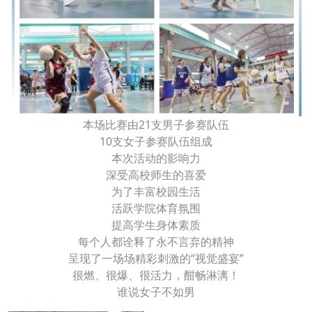
本场比赛由21支男子参赛队伍
10支女子参赛队伍组成
本次活动的影响力
深受高校师生的喜爱
为了丰富校园生活
活跃学院体育氛围
提高学生身体素质
每个人都诠释了永不言弃的精神
呈现了一场场精彩刺激的“视觉盛宴”
很燃、很爆、很活力，酣畅淋漓！
谁说女子不如男