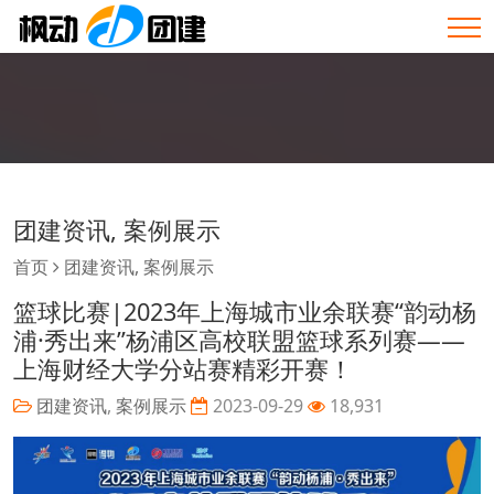
团建资讯
,
案例展示
首页
团建资讯
,
案例展示
篮球比赛|2023年上海城市业余联赛“韵动杨
浦·秀出来”杨浦区高校联盟篮球系列赛——
上海财经大学分站赛精彩开赛！
团建资讯
,
案例展示
2023-09-29
18,931