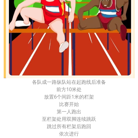
各队成一路纵队站在起跑线后准备
前方10米处
放置6个间距1米的栏架
比赛开始
第一人跑出
至栏架处用双脚连续跳跃
跳过所有栏架后跑回
依次进行