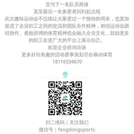
交与下一名队员再做
直至最后一名参赛者回到起点线
此次趣味运动会不仅能让大家度过一个愉快的周末，也更加
促进了企业职工之间的交流和团队合作精神，相信运动会团
结协作、勇敢拼搏的体育精神也会融入企业文化，鼓励更多
的职工在更广大的平台上展示自己。
欢迎企业咨询洽谈
更多好玩有趣的活动赛事策划尽在枫动体育
18116334670
扫二维码｜关注我们
微信号｜fengdongsports