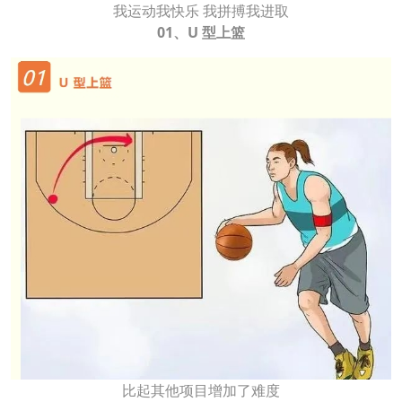
我运动我快乐 我拼搏我进取
01、U 型上篮
比起其他项目增加了难度