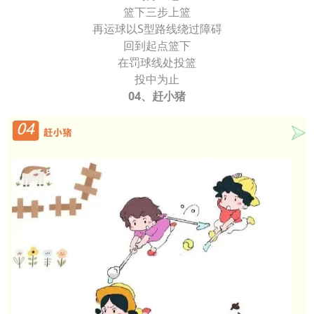
篮下三步上篮
再运球以S型路线绕过障碍
回到起点篮下
在罚球线处投篮
投中为止
04、赶小猪