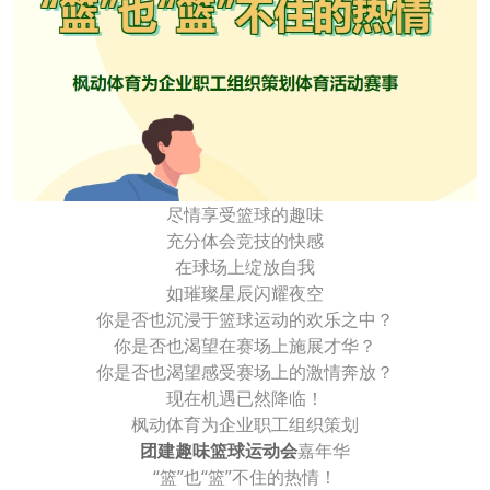
尽情享受篮球的趣味
充分体会竞技的快感
在球场上绽放自我
如璀璨星辰闪耀夜空
你是否也沉浸于篮球运动的欢乐之中？
你是否也渴望在赛场上施展才华？
你是否也渴望感受赛场上的激情奔放？
现在机遇已然降临！
枫动体育为企业职工组织策划
团建趣味篮球运动会
嘉年华
“篮”也“篮”不住的热情！