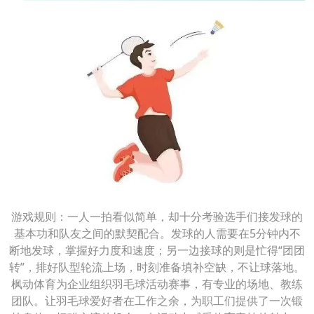
游戏规则：一人一拍看似简单，却十分考验选手们接发球的
基本功和队友之间的默契配合。发球的人需要在5分钟内不
断地发球，掌握好力度和速度；另一边接球的则是忙得“团团
转”，排好队型轮流上场，时刻准备填补空缺，不让球落地。
枫动体育为企业组织羽毛球活动赛事，有专业的场地、教练
团队。让羽毛球爱好者在工作之余，为职工们提供了一次锻