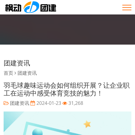
团建资讯
首页
团建资讯
羽毛球趣味运动会如何组织开展？让企业职
工在运动中感受体育竞技的魅力！
团建资讯
2024-01-23
31,268