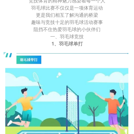
竞技体育的精神魅力感染着每一个人
羽毛球比赛不仅仅是一项体育运动
更是我们相互了解沟通的桥梁
趣味与竞技十足的羽毛球活动赛事
阻挡不住热爱羽毛球的小伙伴们
一、羽毛球竞技
1、羽毛球单打