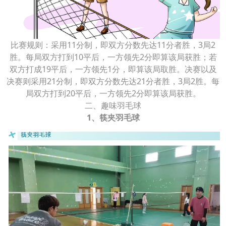
比赛规则：采用11分制，即双方分数先达11分者胜，3局2
胜。每局双方打到10平后，一方领先2分即算该局获胜；若
双方打成19平后，一方领先1分，即算该局取胜。决赛以及
决赛则采用21分制，即双方分数先达21分者胜，3局2胜。每
局双方打到20平后，一方领先2分即算该局获胜。
二、趣味羽毛球
1、筷夹羽毛球