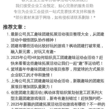
我们接受企业工会预定、贴心完善的服务后勤
专注为企业工会提供一站式竞赛技术支持和服务
*部分素材来源于网络，如有侵权请联系删除！*
推荐文章：
最新公司员工趣味团建拓展活动项目整理大全，从团建
活动中领悟团队协作精神！
团建有哪些活动比较好玩的游戏？枫动团建打破常规，
融入新元素，好玩又有趣~
2025年公司HR如何组织员工团建趣味运动会活动？赶
快来看看这些趣味拓展活动让我们一起“趣”享运动吧！
篮球嘉年华趣味团建活动项目推荐，用篮球的方式展示
企业职工的才华和激情！
上海公司员工团建趣味运动会活动，新颖趣味的团建拓
展项目增加团队凝聚力！
创意团建主题活动|枫动体育组织策划创意工匠系列大
型主题团建游戏项目，新奇有趣别错过！赶快预约吧~
2025年新颖的团建拓展活动活动游戏有哪些？不一样的