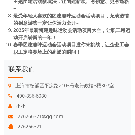
主题团建活动新玩法，让团建新颖、有创意、更有逼格
~
最受年轻人喜欢的团建趣味运动会活动项目，充满激情
的创意游戏一定让你活力全开~
2025年最新团建趣味运动会活动项目大全，让职工用运
动开启崭新的一年！
春季团建趣味运动会活动项目邀你来挑战，让企业工会
职工定格赛场上的高燃的瞬间！
联系我们
上海市杨浦区平凉路2103号老行政楼3楼307室
400-856-6080
小小
276266371@qq.com
276266371