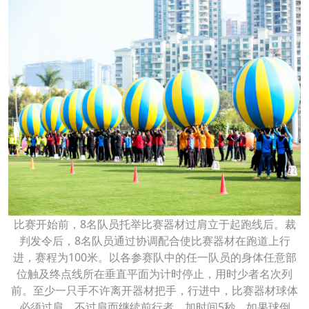
比赛开始前，8名队员托举比赛器材过肩立于起跑线后。裁
判发令后，8名队员通过协调配合使比赛器材在跑道上行
进，赛程为100米。以各参赛队中的任一队员的身体任意部
位触及终点线所在垂直平面为计时停止，用时少者名次列
前。至少一只手不许离开器材把手，行进中，比赛器材球体
必须过肩，不过肩而继续前行者，加时间5秒。如果球倒