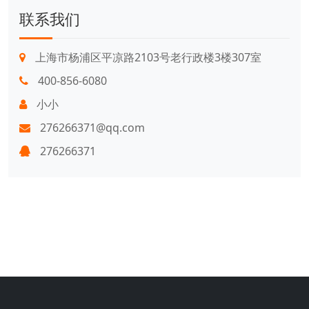
联系我们
上海市杨浦区平凉路2103号老行政楼3楼307室
400-856-6080
小小
276266371@qq.com
276266371