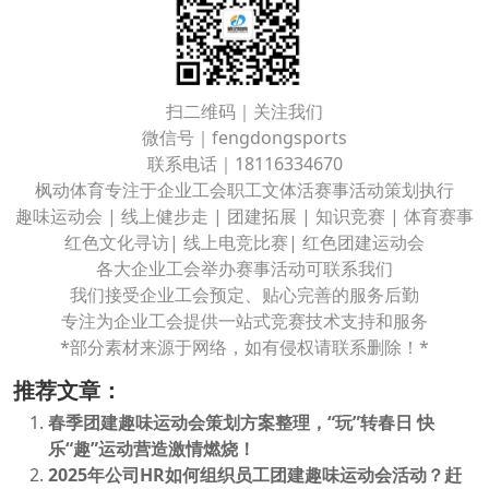
扫二维码｜关注我们
微信号｜fengdongsports
联系电话｜18116334670
枫动体育专注于企业工会职工文体活赛事活动策划执行
趣味运动会 | 线上健步走 | 团建拓展 | 知识竞赛 | 体育赛事
红色文化寻访| 线上电竞比赛| 红色团建运动会
各大企业工会举办赛事活动可联系我们
我们接受企业工会预定、贴心完善的服务后勤
专注为企业工会提供一站式竞赛技术支持和服务
*部分素材来源于网络，如有侵权请联系删除！*
推荐文章：
春季团建趣味运动会策划方案整理，“玩”转春日 快
乐“趣”运动营造激情燃烧！
2025年公司HR如何组织员工团建趣味运动会活动？赶