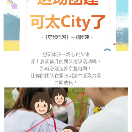
想要体验一场心跳加速
肾上腺素飙升的团队建设活动吗？
那就必须选择穿越电网！
让你的团队在紧张刺激中凝聚力量
共同成长！