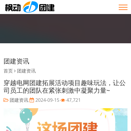
团建资讯
首页
团建资讯
穿越电网团建拓展活动项目趣味玩法，让公
司员工的团队在紧张刺激中凝聚力量~
团建资讯
2024-09-15
47,721