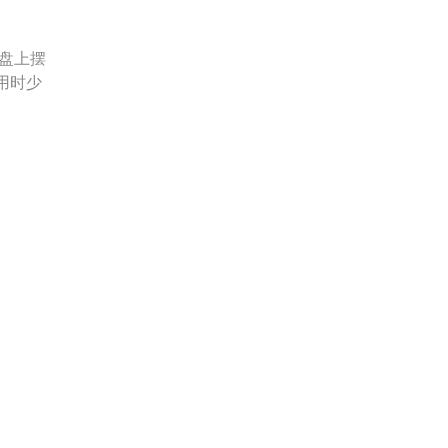
盘上摆
用时少