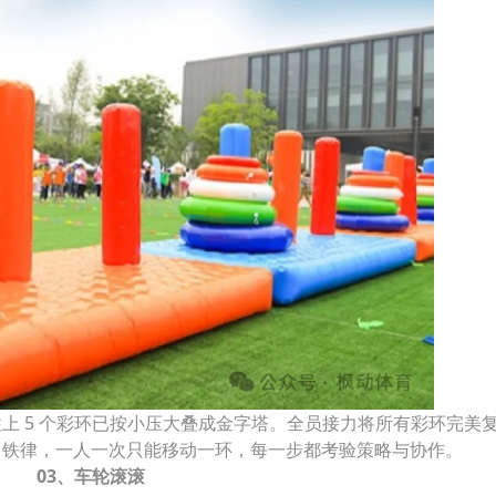
柱上 5 个彩环已按小压大叠成金字塔。全员接力将所有彩环完美复
」铁律，一人一次只能移动一环，每一步都考验策略与协作。
03、车轮滚滚