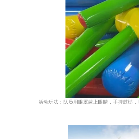
活动玩法：队员用眼罩蒙上眼睛，手持鼓槌，