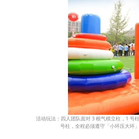
活动玩法：四人团队面对 3 根气模立柱，1 号
号柱，全程必须遵守「小环压大环