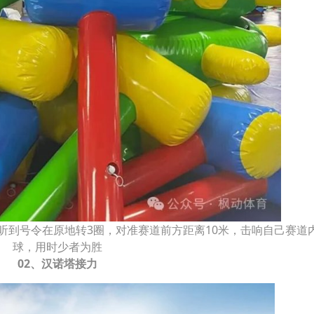
听到号令在原地转3圈，对准赛道前方距离10米，击响自己赛道
球，用时少者为胜
02、汉诺塔接力