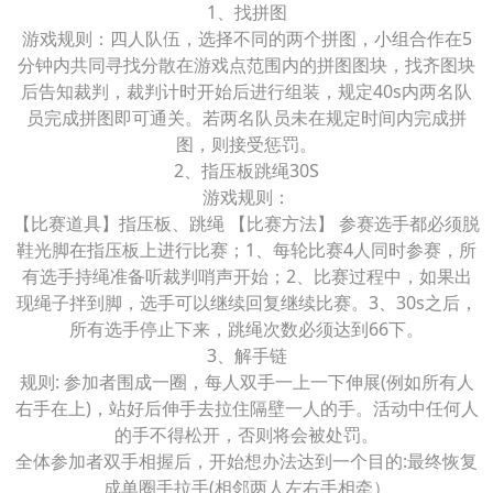
1、找拼图
游戏规则：四人队伍，选择不同的两个拼图，小组合作在5
分钟内共同寻找分散在游戏点范围内的拼图图块，找齐图块
后告知裁判，裁判计时开始后进行组装，规定40s内两名队
员完成拼图即可通关。若两名队员未在规定时间内完成拼
图，则接受惩罚。
2、指压板跳绳30S
游戏规则：
【比赛道具】指压板、跳绳 【比赛方法】 参赛选手都必须脱
鞋光脚在指压板上进行比赛；1、每轮比赛4人同时参赛，所
有选手持绳准备听裁判哨声开始；2、比赛过程中，如果出
现绳子拌到脚，选手可以继续回复继续比赛。3、30s之后，
所有选手停止下来，跳绳次数必须达到66下。
3、解手链
规则: 参加者围成一圈，每人双手一上一下伸展(例如所有人
右手在上)，站好后伸手去拉住隔壁一人的手。活动中任何人
的手不得松开，否则将会被处罚。
全体参加者双手相握后，开始想办法达到一个目的:最终恢复
成单圈手拉手(相邻两人左右手相牵）