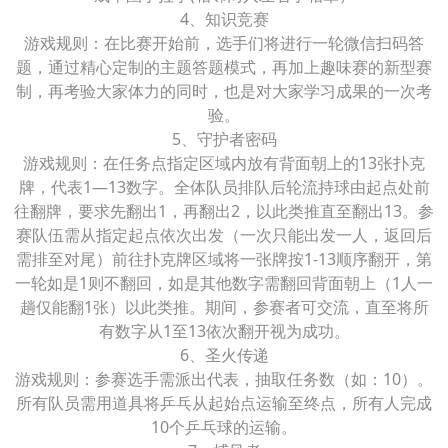
4、知识竞赛
游戏规则：在比赛开始前，选手们将进行一轮微信扫码答
题，通过精心定制的主题答题模式，再加上趣味赛的新型赛
制，再考验大家体力的同时，也是对大家学习成果的一次考
验。
5、守护者密码
游戏规则：在任务点指定区域内放有背面朝上的13张扑克
牌，代表1—13数字。全体队员排队后轮流持球由起点处前
往翻牌，要求先翻出1，再翻出2，以此类推直至翻出13。参
赛队伍需从指定起点依次出发（一次只能出发一人，返回后
需排至对尾）前往扑克牌区域将一张牌按1-13顺序翻开，第
一轮如是1则不翻回，如是其他数字需翻回背面朝上（1人一
趟仅能翻1张）以此类推。期间，参赛者可交流，直至将所
有数字从1至13依次翻开视为成功。
6、圣火传递
游戏规则：参赛选手需派出代表，抽取任务数（如：10）。
所有队员需用道具将乒乓从起始点运输至终点，所有人完成
10个乒乓球的运输。