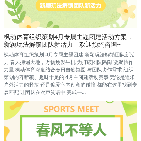
枫动体育组织策划4月专属主题团建活动方案，
新颖玩法解锁团队新活力！欢迎预约咨询~
枫动体育组织策划 4月专属主题团建 新颖玩法解锁团队新活
力 春风拂遍大地，万物焕发生机 为打破团队隔阂 凝聚协作
力量 枫动体育深度结合春日自然氛围 与团队协作需求 组织
策划内容新颖、趣味十足的 4月主团建活动赛事 无论是追求
户外活力的释放 还是偏爱室内创意的碰撞 都能在这里找到专
属匹配 让团队在欢声笑语中 完成一…