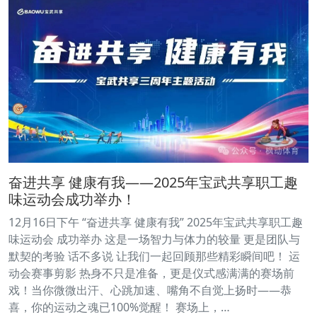
奋进共享 健康有我——2025年宝武共享职工趣
味运动会成功举办！
12月16日下午 “奋进共享 健康有我” 2025年宝武共享职工趣
味运动会 成功举办 这是一场智力与体力的较量 更是团队与
默契的考验 话不多说 让我们一起回顾那些精彩瞬间吧！ 运
动会赛事剪影 热身不只是准备，更是仪式感满满的赛场前
戏！当你微微出汗、心跳加速、嘴角不自觉上扬时——恭
喜，你的运动之魂已100%觉醒！ 赛场上，…