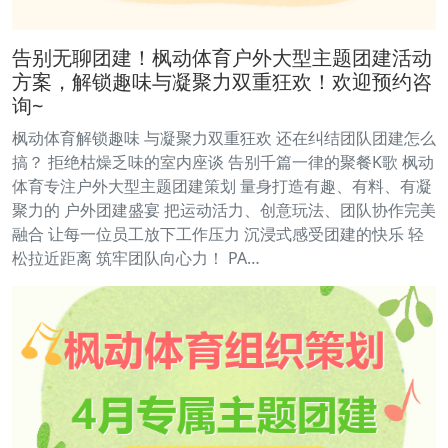
告别无聊团建！枫动体育户外大型主题团建活动
方案，解锁趣味与凝聚力双重狂欢！欢迎预约咨
询~
枫动体育解锁趣味 与凝聚力双重狂欢 还在纠结团队团建怎么
搞？ 拒绝枯燥乏味的室内座谈 告别千篇一律的聚餐K歌 枫动
体育专注户外大型主题团建策划 量身打造有趣、有料、有凝
聚力的 户外团建盛宴 把运动活力、创意玩法、团队协作完美
融合 让每一位员工放下工作压力 沉浸式感受团建的快乐 轻
松拉近距离 筑牢团队向心力！ PA…