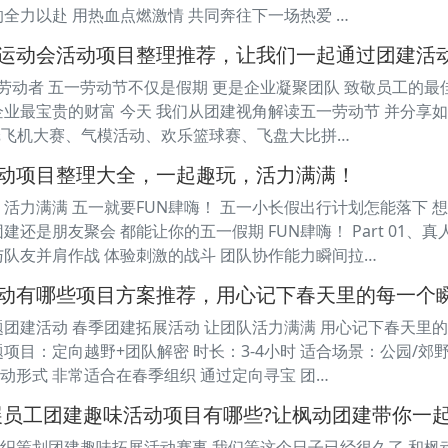
的全力以赴 用热血点燃激情 共同奔往下一场热爱 …
运动会活动项目整理推荐，让我们一起通过团建活
致敬劳动者 五一劳动节不仅是假期 更是企业凝聚团队 致敬员工的
企业最宝贵的财富 今天 我们从团建视角解读五一劳动节 并分享
 纸飞机大赛、气模活动、欢乐篮球赛、飞盘大比拼…
动项目整理大全，一起趣玩，活力满满！
 活力满满 五一就要FUN肆嗨！ 五一小长假出行计划怎能落下 
建还是朋友聚会 都能让你的五一假期 FUN肆嗨！ Part 01、
与队友并肩作战 体验刺激的战斗 团队协作能力瞬间拉…
动有哪些项目方案推荐，用心记下春天里的每一个
题团建活动 春季团建拓展活动 让团队活力满满 用心记下春天里的
项目：定向越野+团队解密 时长：3-4小时 适合场景：公园/郊
动形式 非常适合在春季组织 通过定向寻宝 团…
展员工团建趣味活动项目有哪些?让枫动团建带你一起“
育组织策划团建趣味拓展活动赛事 我们等这个日子已经很久了 和