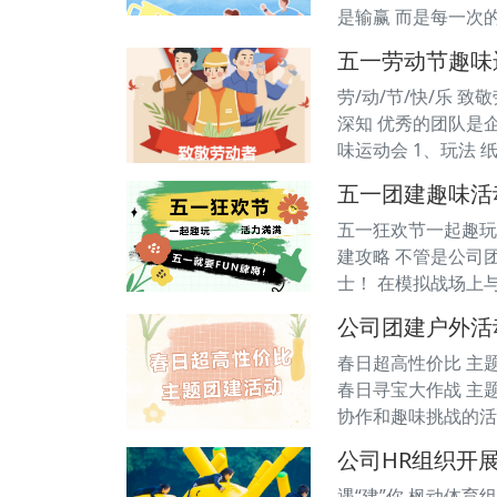
是输赢 而是每一次
五一劳动节趣味
劳/动/节/快/乐 
深知 优秀的团队是
味运动会 1、玩法
五一团建趣味活
五一狂欢节一起趣玩
建攻略 不管是公司团
士！ 在模拟战场上
公司团建户外活
春日超高性价比 主
春日寻宝大作战 主题
协作和趣味挑战的活
公司HR组织开
遇“建”你 枫动体