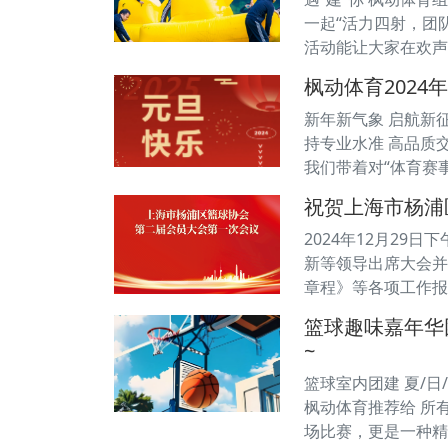
一起“活力四射，团队
活动能让大家在欢声
枫动体育202
新年新气象 启航新征
持专业水准 高品质交
我们带着对“体育赛
祝贺上海市杨浦
2024年12月2
新等领导出席大会并
章程》等各项工作报
篮球趣味嘉年华
~
篮球室内团建 夏/日
枫动体育推荐给 所
场比赛，更是一种精