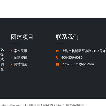
团建项目
联系我们
，枫
案例展示
上海市杨浦区平凉路2103号老
于提
团建资讯
400-856-6080
验式
年的
网站地图
276266371@qq.com
名企
Rights Reserved
沪ICP备19047272号-4 沪公网安备