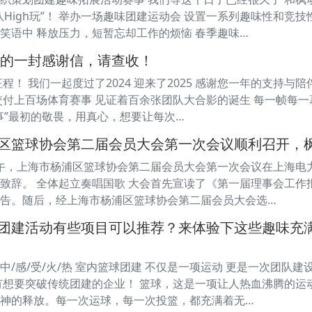
High玩”！ 举办一场趣味团建运动会 设置一系列趣味性和竞技
笑语中 释放压力，短暂忘却工作的烦恼 春季趣味…
4年的一封感谢信，请查收！
程！ 我们一起度过了2024 迎来了2025 感谢您一年的支持与
付上百场体育赛事 见证着百余张团队大合影的诞生 每一帧每一幕 
事”最初的敬畏，用真心，想要让每次…
区篮球协会第二届会员大会第一次会议顺利召开，
9日下午，上海市杨浦区篮球协会第二届会员大会第一次会议在上海
致辞。 全体起立奏唱国歌 大会首先宣读了《第一届理事会工
告。随后，经上海市杨浦区篮球协会第二届会员大会选…
团建活动有些项目可以推荐？来体验下这些趣味充
/中/感/受/火/热 室内篮球团建 不仅是一项运动 更是一次团队
有想要突破传统团建的企业！ 篮球，这是一项让人热血沸腾的
神的释放。每一次运球，每一次投篮，都充满着无…