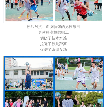
热烈对抗、血脉喷张的竞技氛围
更使得高校教职工
切磋了技术水准
拉近了彼此距离
促进了密切互动