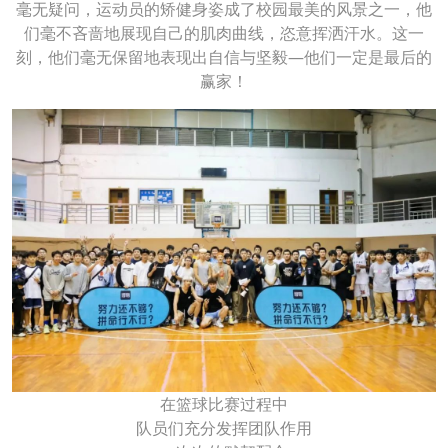
毫无疑问，运动员的矫健身姿成了校园最美的风景之一，他
们毫不吝啬地展现自己的肌肉曲线，恣意挥洒汗水。这一
刻，他们毫无保留地表现出自信与坚毅—他们一定是最后的
赢家！
在篮球比赛过程中
队员们充分发挥团队作用