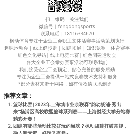
扫二维码｜关注我们
微信号｜fengdongsports
联系电话｜18116334670
枫动体育专注于企业工会职工文体活赛事活动策划执行
趣味运动会 | 线上健步走 | 团建拓展 | 知识竞赛 | 体育赛事
红色文化寻访| 线上电竞比赛| 红色团建运动会
各大企业工会举办赛事活动可联系我们
我们接受企业工会预定、贴心完善的服务后勤
专注为企业工会提供一站式竞赛技术支持和服务
*部分素材来源于网络，如有侵权请联系删除！
推荐文章：
篮球比赛|2023年上海城市业余联赛“韵动杨浦·秀出
来”杨浦区高校联盟篮球系列赛——上海财经大学分站赛
精彩开赛！
团建有哪些活动比较好玩的游戏？枫动团建打破常规，
融入新元素，好玩又有趣~