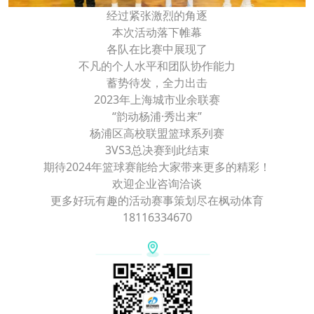
经过紧张激烈的角逐
本次活动落下帷幕
各队在比赛中展现了
不凡的个人水平和团队协作能力
蓄势待发，全力出击
2023年上海城市业余联赛
“韵动杨浦·秀出来”
杨浦区高校联盟篮球系列赛
3VS3总决赛到此结束
期待2024年篮球赛能给大家带来更多的精彩！
欢迎企业咨询洽谈
更多好玩有趣的活动赛事策划尽在枫动体育
18116334670