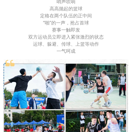
哨声吹响
高高抛起的篮球
定格在两个队伍的正中间
“啪”的一声，抢占首球
赛事一触即发
双方运动员立即进入紧张激烈的状态
运球、躲避、传球、上篮等动作
一气呵成