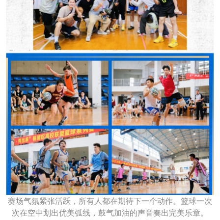
赛场气氛紧张活跃，所有人都在期待下一个动作。篮球一次
次在空中划出优美弧线，鼓气加油的声音奏出完美乐章。