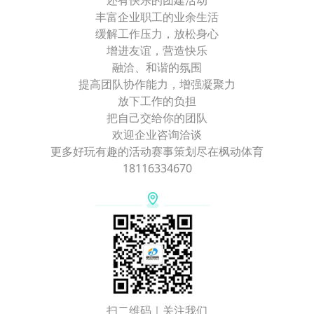
还有快乐的团建活动
丰富企业职工的业余生活
缓解工作压力，放松身心
增进友谊，营造快乐
融洽、和谐的氛围
提高团队协作能力，增强凝聚力
放下工作的负担
把自己交给你的团队
欢迎企业咨询洽谈
更多好玩有趣的活动赛事策划尽在枫动体育
18116334670
扫二维码｜关注我们