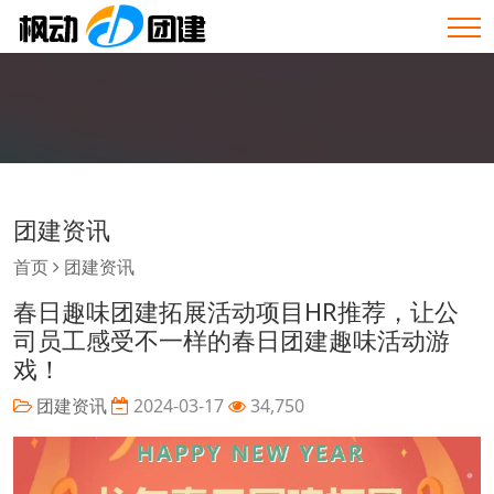
团建资讯
首页
团建资讯
春日趣味团建拓展活动项目HR推荐，让公
司员工感受不一样的春日团建趣味活动游
戏！
团建资讯
2024-03-17
34,750