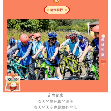
定向徒步
春天的景色真的很美
春天的天空也是格外的蓝