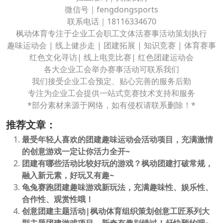
微信号｜fengdongsports
联系电话｜18116334670
枫动体育专注于企业工会职工文体活赛事活动策划执行
趣味运动会 | 线上健步走 | 团建拓展 | 知识竞赛 | 体育赛事
红色文化寻访| 线上电竞比赛| 红色团建运动会
各大企业工会举办赛事活动可联系我们
我们接受企业工会预定、贴心完善的服务后勤
专注为企业工会提供一站式竞赛技术支持和服务
*部分素材来源于网络，如有侵权请联系删除！*
推荐文章：
最受年轻人喜欢的团建趣味运动会活动项目，充满激情
的创意游戏一定让你活力全开~
团建有哪些活动比较好玩的游戏？枫动团建打破常规，
融入新元素，好玩又有趣~
龟兔赛跑团建趣味游戏新玩法，充满趣味性、娱乐性、
合作性、观赏性哦！
创意团建主题活动|枫动体育组织策划创意工匠系列大
型主题团建游戏项目，新奇有趣别错过！赶快预约吧~