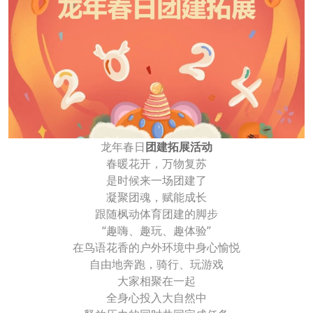
龙年春日
团建拓展活动
春暖花开，万物复苏
是时候来一场团建了
凝聚团魂，赋能成长
跟随枫动体育团建的脚步
“趣嗨、趣玩、趣体验”
在鸟语花香的户外环境中身心愉悦
自由地奔跑，骑行、玩游戏
大家相聚在一起
全身心投入大自然中