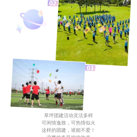
草坪团建活动灵活多样
可闲情逸致，可热情似火
这样的团建，谁能不爱！