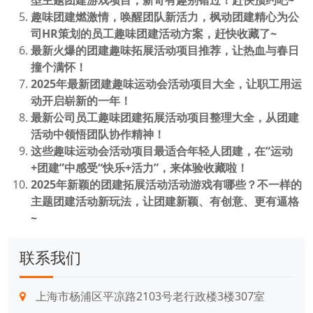
趣味团建燃激情，唤醒团队新活力，枫动团建精心为公
司HR策划的员工趣味团建活动方案，赶快收藏了~
最新火爆的团建趣味拓展活动项目推荐，让热血与春日
撞个满怀！
2025年最新团建趣味运动会活动项目大全，让职工用运
动开启崭新的一年！
最新公司员工趣味团建拓展活动项目整理大全，从团建
活动中领悟团队协作精神！
这些趣味运动会活动项目最适合年轻人团建，在“运动
+团建”中感受“快乐+活力”，来体验收藏啦！
2025年新颖的团建拓展活动活动游戏有哪些？不一样的
主题团建活动新玩法，让团建新颖、有创意、更有逼格
~
联系我们
上海市杨浦区平凉路2103号老行政楼3楼307室