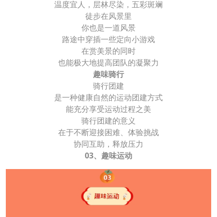
温度宜人，层林尽染，五彩斑斓
徒步在风景里
你也是一道风景
路途中穿插一些定向小游戏
在赏美景的同时
也能极大地提高团队的凝聚力
趣味骑行
骑行团建
是一种健康自然的运动团建方式
能充分享受运动过程之美
骑行团建的意义
在于不断迎接困难、体验挑战
协同互助，释放压力
03、趣味运动